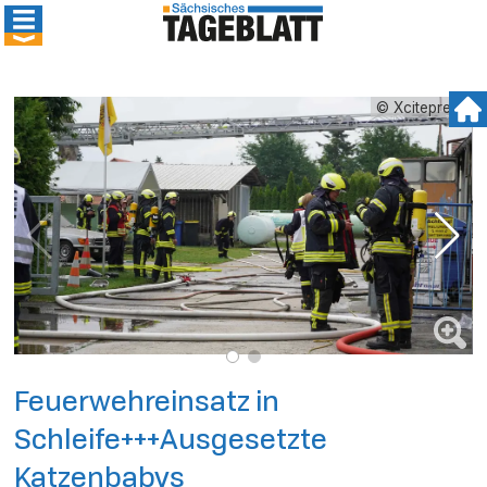
© Xcitepress
Feuerwehreinsatz in
Schleife+++Ausgesetzte
Katzenbabys