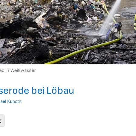
eb in Weißwasser
iserode bei Löbau
ael Kunoth
K