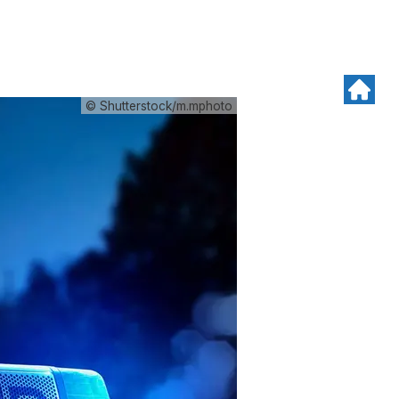
© Shutterstock/m.mphoto