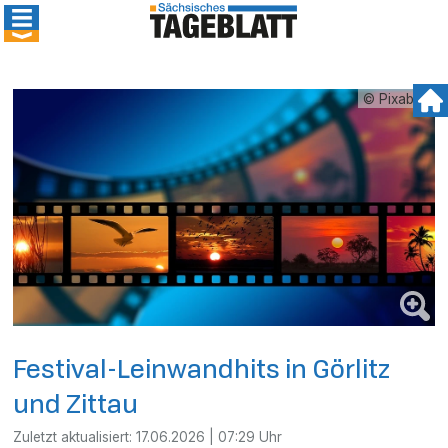
© Pixabay
Festival-Leinwandhits in Görlitz
und Zittau
Zuletzt aktualisiert:
17.06.2026 | 07:29 Uhr