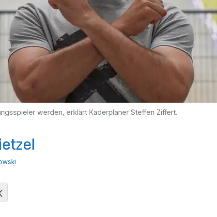
rungsspieler werden, erklärt Kaderplaner Steffen Ziffert.
ietzel
owski
K