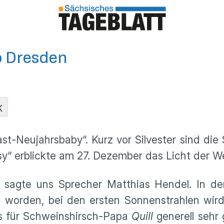
o Dresden
K
ast-Neujahrsbaby“. Kurz vor Silvester sind di
“ erblickte am 27. Dezember das Licht der We
er, sagte uns Sprecher Matthias Hendel. In 
gt worden, bei den ersten Sonnenstrahlen wi
s für Schweinshirsch-Papa
Quill
generell sehr 