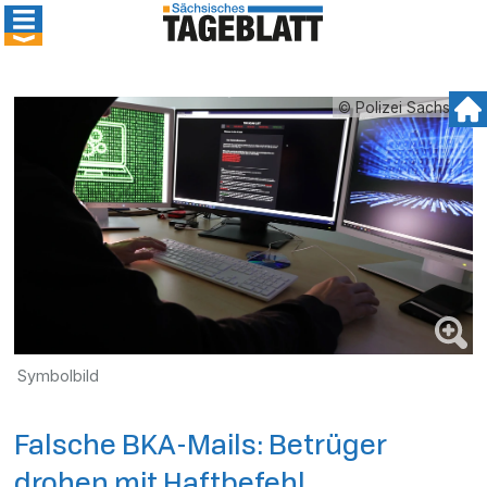
© Polizei Sachsen
Symbolbild
Falsche BKA-Mails: Betrüger
drohen mit Haftbefehl