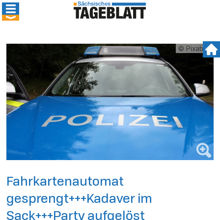
© Pixabay
Fahrkartenautomat
gesprengt+++Kadaver im
Sack+++Party aufgelöst