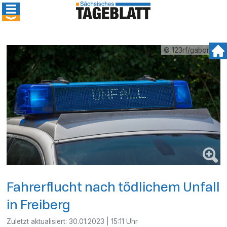
© 123rf/gabort71
Fahrerflucht nach tödlichem Unfall
in Freiberg
Zuletzt aktualisiert:
30.01.2023 | 15:11 Uhr