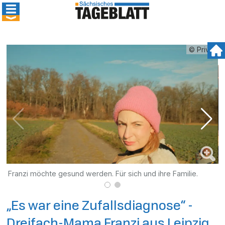
© Privat
Franzi möchte gesund werden. Für sich und ihre Familie.
F
„Es war eine Zufallsdiagnose“ -
Dreifach-Mama Franzi aus Leipzig