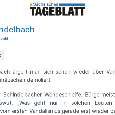
indelbach
tzold
K
lbach ärgert man sich schon wieder über Va
häuschen demoliert.
Schindelbacher Wendeschleife. Bürgermeiste
ngswut. „Was geht nur in solchen Leuten
vom ersten Vandalismus gerade erst wieder b