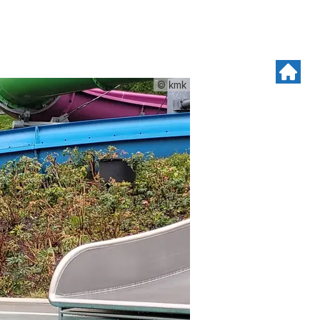
© kmk