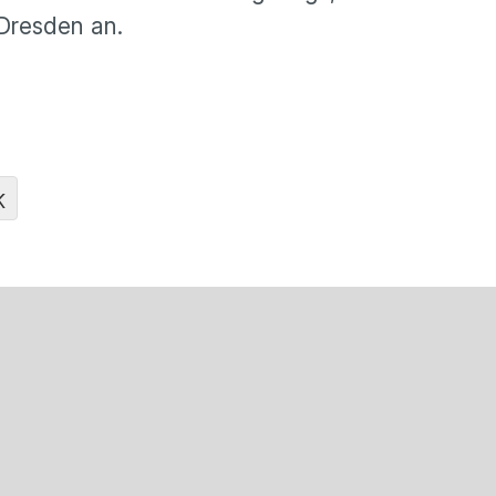
 Dresden an.
K