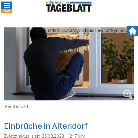
© 123rf/Katarzyna Białasiewicz/Symbolbild
Symbolbild
Einbrüche in Altendorf
Zuletzt aktualisiert:
25.03.2023 | 12:17 Uhr