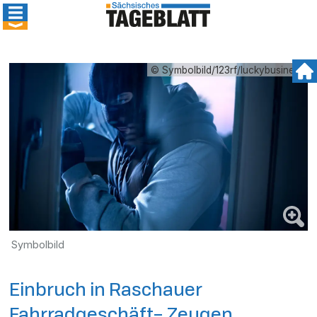
© Symbolbild/123rf/luckybusiness
Symbolbild
Einbruch in Raschauer
Fahrradgeschäft– Zeugen