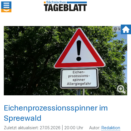
© kmk
Eichenprozessionsspinner im
Spreewald
Zuletzt aktualisiert:
27.05.2026 | 20:00 Uhr
Autor:
Redaktion