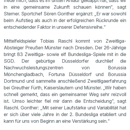
freue mich, dass es im dritten Anlauf geklappt hat, dass wir
in eine gemeinsame Zukunft schauen können“, sagt
Sterner. Sportchef Sören Gonther ergänzt: „Er war sowohl
beim Aufstieg als auch in der erfolgreichen Rückrunde ein
entscheidender Faktor in unserer Defensivreihe.“
Mittelfeldspieler Tobias Raschl kommt von Zweitliga-
Absteiger Preußen Münster nach Dresden. Der 26-Jährige
bringt 83 Zweitliga- sowie elf Bundesliga-Spiele mit in die
SGD. Der gebürtige Düsseldorfer durchlief die
Nachwuchsleistungszentren von Borussia
Mönchengladbach, Fortuna Düsseldorf und Borussia
Dortmund und sammelte anschließend Zweitligaerfahrung
bei Greuther Fürth, Kaiserslautern und Münster. „Wir haben
schnell gemerkt, dass ein gemeinsamer Weg sehr reizvoll
ist. Umso leichter fiel mir dann die Entscheidung“, sagt
Raschl. Gonther: „Mit seiner Laufstärke und Variabilität hat
er sich über viele Jahre in der 2. Bundesliga etabliert und
kann für uns von Beginn an eine Verstärkung sein.“