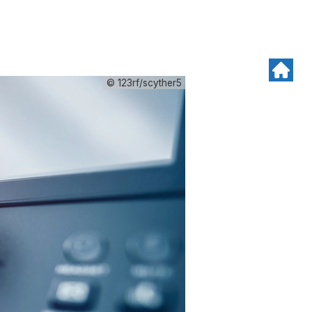
© 123rf/scyther5