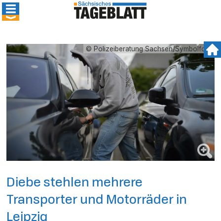
© Polizeiberatung Sachsen/Symbolfoto
Diebe stehlen mehrere
Transporter und Motorräder in
Leipzig