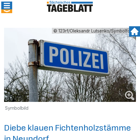
© 123rf/Oleksandr Lutsenko/Symbolfoto
Symbolbild
Diebe klauen Fichtenholzstämme
in Neundorf