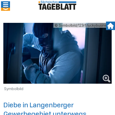
© Symbolbild/123rf/luckybusiness
Symbolbild
Diebe in Langenberger
Gewerbegebiet unterwegs