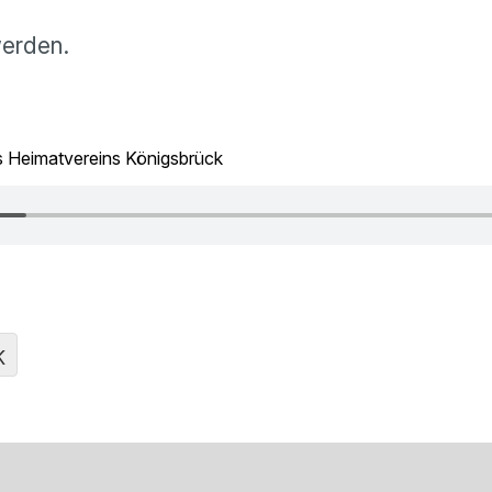
werden.
s Heimatvereins Königsbrück
K