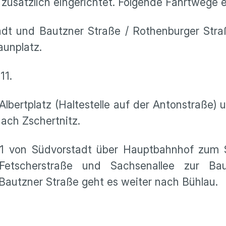
zusätzlich eingerichtet. Folgende Fahrtwege e
t und Bautzner Straße / Rothenburger Stra
aunplatz.
 11.
 Albertplatz (Haltestelle auf der Antonstraße) 
ach Zschertnitz.
41 von Südvorstadt über Hauptbahnhof zum S
/ Fetscherstraße und Sachsenallee zur Ba
e Bautzner Straße geht es weiter nach Bühlau.