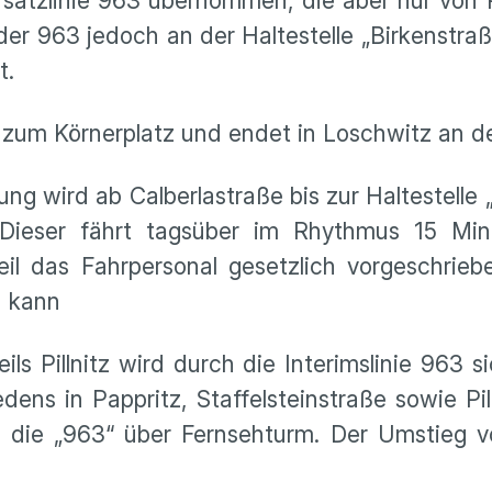
Ersatzlinie 963 übernommen, die aber nur von 
r 963 jedoch an der Haltestelle „Birkenstra
t.
 zum Körnerplatz und endet in Loschwitz an de
ng wird ab Calberlastraße bis zur Haltestelle
. Dieser fährt tagsüber im Rhythmus 15 Mi
il das Fahrpersonal gesetzlich vorgeschrie
n kann
ls Pillnitz wird durch die Interimslinie 963 s
dens in Pappritz, Staffelsteinstraße sowie Pil
 die „963“ über Fernsehturm. Der Umstieg von