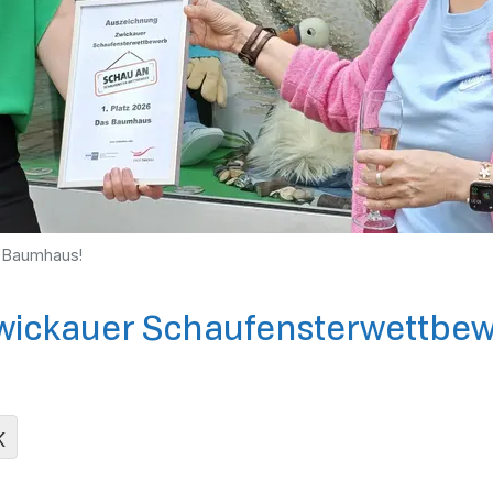
 "Baumhaus!
wickauer Schaufensterwettbe
K