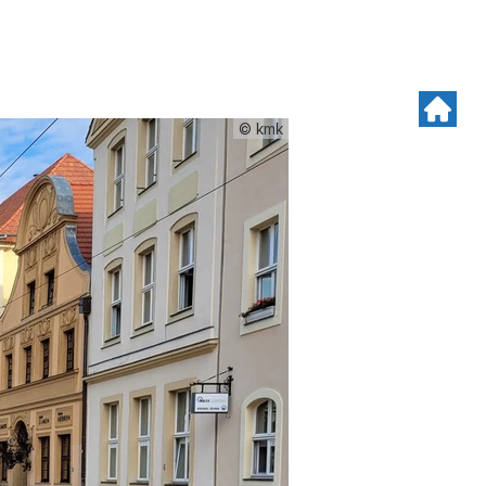
© kmk