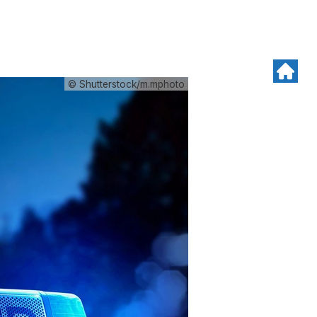
© Shutterstock/m.mphoto