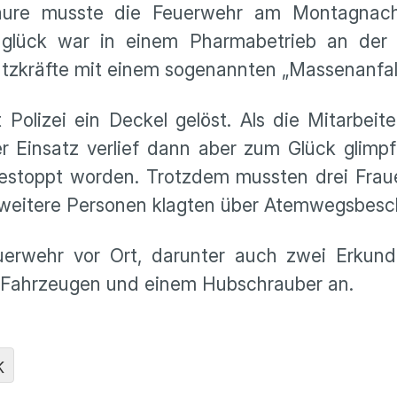
säure musste die Feuerwehr am Montagna
glück war in einem Pharmabetrieb an der Ga
atzkräfte mit einem sogenannten „Massenanfal
 Polizei ein Deckel gelöst. Als die Mitarbeit
 Der Einsatz verlief dann aber zum Glück glimpf
gestoppt worden. Trotzdem mussten drei Fraue
 weitere Personen klagten über Atemwegsbes
erwehr vor Ort, darunter auch zwei Erkun
2 Fahrzeugen und einem Hubschrauber an.
K