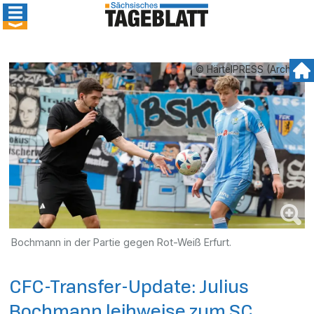
© HärtelPRESS (Archiv)
Bochmann in der Partie gegen Rot-Weiß Erfurt.
CFC-Transfer-Update: Julius
Bochmann leihweise zum SC