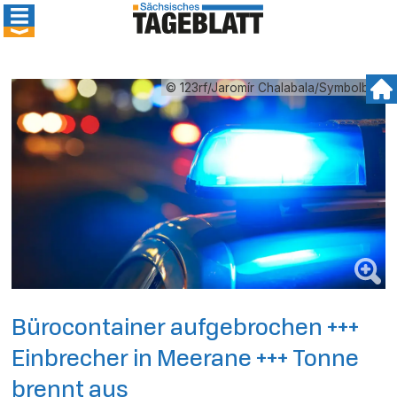
© 123rf/Jaromír Chalabala/Symbolbild
Bürocontainer aufgebrochen +++
Einbrecher in Meerane +++ Tonne
brennt aus