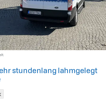
lt.
hr stundenlang lahmgelegt
n
K