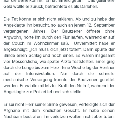
auf die Beine kommt. Er hat mir leid getan.“ Das geliehene
Geld wollte er zurück, betrachtete es als Darlehen.
Die Tat könne er sich nicht erklären. Ab und zu habe der
Angeklagte ihn besucht, so auch an jenem 12. September
vergangenen Jahres. Der Bautzener öffnete ohne
Argwohn, hörte ihn durch den Flur laufen, während er auf
der Couch im Wohnzimmer saß. Unvermittelt habe er
angekündigt: „Ich muss dich jetzt töten“. Dann spürte der
Blinde einen Schlag und noch einen. Es waren insgesamt
vier Messerstiche, wie später Ärzte feststellten. Einer ging
durch die Lunge bis zum Herz. Eine Woche lag der Rentner
auf der Intensivstation. Nur durch die schnelle
medizinische Versorgung konnte der Bautzener gerettet
werden. Er wählte mit letzter Kraft den Notruf, während der
Angeklagte zur Polizei lief und sich stellte.
Er sei nicht Herr seiner Sinne gewesen, verteidigte sich der
Afghane mit dem kindlichen Gesicht. Er habe seinen
Nachbarn bestrafen, ihn verletzen wollen, nicht aber töten.