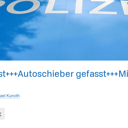
est+++Autoschieber gefasst+++M
ael Kunoth
K