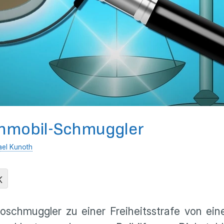
hnmobil-Schmuggler
ael Kunoth
K
schmuggler zu einer Freiheitsstrafe von eine