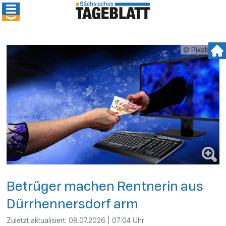
© Pixabay
Betrüger machen Rentnerin aus
Dürrhennersdorf arm
Zuletzt aktualisiert:
08.07.2026 | 07:04 Uhr