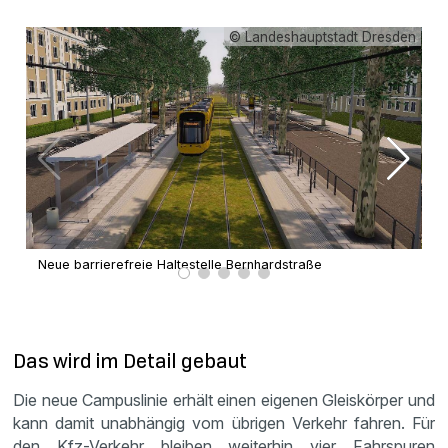
© Landeshauptstadt Dresden
Neue barrierefreie Haltestelle Bernhardstraße
Ra
Das wird im Detail gebaut
Die neue Campuslinie erhält einen eigenen Gleiskörper und
kann damit unabhängig vom übrigen Verkehr fahren. Für
den Kfz-Verkehr bleiben weiterhin vier Fahrspuren