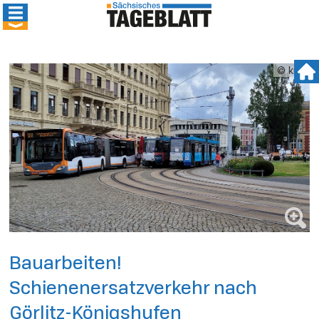
© kmk
Bauarbeiten!
Schienenersatzverkehr nach
Görlitz-Königshufen