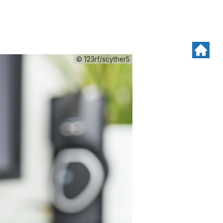
© 123rf/scyther5