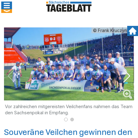
© Frank Kruczynski
Vor zahlreichen mitgereisten Veilchenfans nahmen das Team
I
den Sachsenpokal in Empfang.
k
Souveräne Veilchen gewinnen den