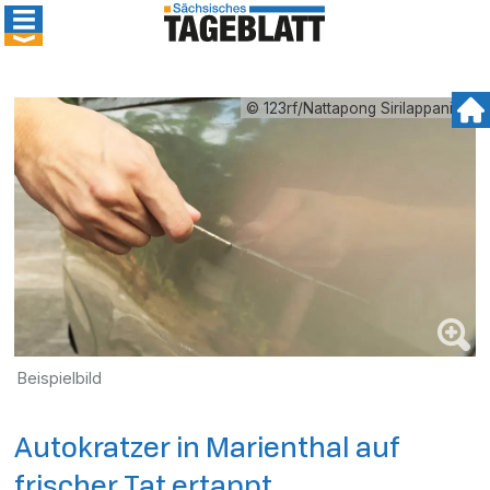
© 123rf/Nattapong Sirilappanich
Beispielbild
Autokratzer in Marienthal auf
frischer Tat ertappt