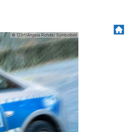
© 123rf/Angela Rohde/ Symbolbild