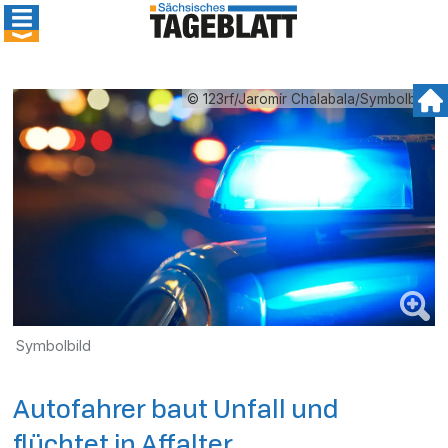
© 123rf/Jaromír Chalabala/Symbolbild
Symbolbild
Autofahrer baut Unfall und
flüchtet in Affalter