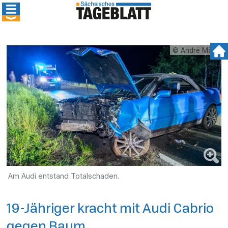
© André März
Am Audi entstand Totalschaden.
19-Jähriger kracht mit Audi Cabrio
gegen Baum