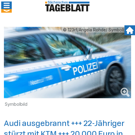
© 123rf/Angela Rohde/ Symbolbild
Symbolbild
Audi ausgebrannt +++ 22-Jähriger
stürzt mit KTM +++ 20.000 Euro in