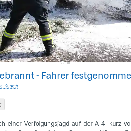
usgebrannt - Fahrer festgenomm
el Kunoth
K
einer Verfolgungsjagd auf der A 4 kurz vor G