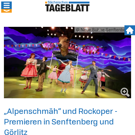
© Neue Bühne Senftenberg
„Alpenschmäh“ und Rockoper -
Premieren in Senftenberg und
Görlitz