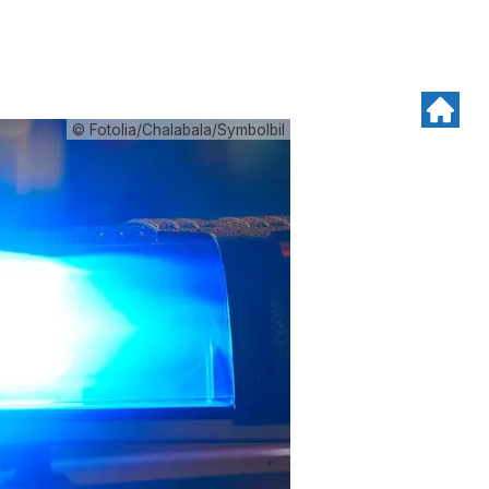
© Fotolia/Chalabala/Symbolbil