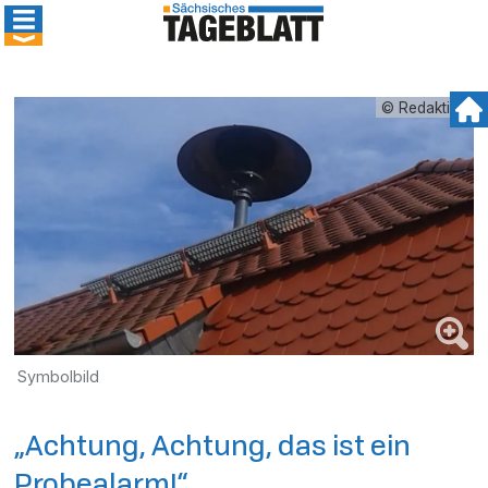
© Redaktion
Symbolbild
„Achtung, Achtung, das ist ein
Probealarm!“