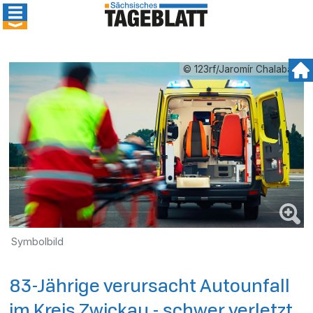
© 123rf/Jaromír Chalabala
Symbolbild
83-Jährige verursacht Autounfall
im Kreis Zwickau - schwer verletzt