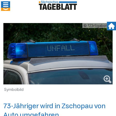
© 123rf/gabort71
Symbolbild
73-Jähriger wird in Zschopau von
Auto umgefahren