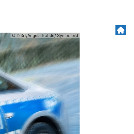
© 123rf/Angela Rohde/ Symbolbild